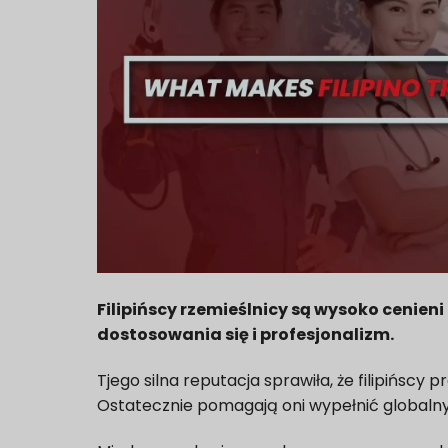
Filipińscy rzemieślnicy są wysoko cenien
dostosowania się i profesjonalizm.
T
jego silna reputacja sprawiła, że filipińsc
Ostatecznie pomagają oni wypełnić globalny 