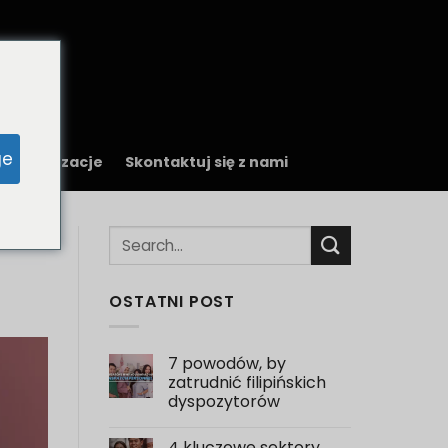
ge
 aktualizacje
Skontaktuj się z nami
OSTATNI POST
7 powodów, by
zatrudnić filipińskich
dyspozytorów
Brak
komentarzy
4 kluczowe sektory