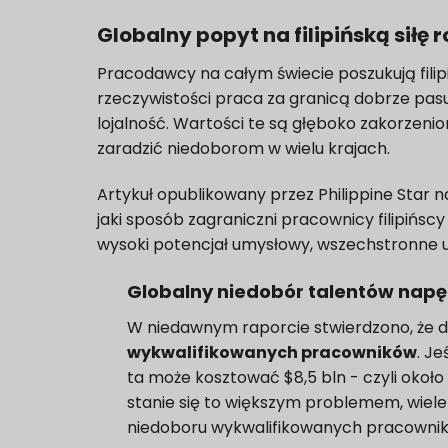
Globalny popyt na filipińską siłę
Pracodawcy na całym świecie poszukują filip
rzeczywistości praca za granicą dobrze pasuje
lojalność. Wartości te są głęboko zakorzenion
zaradzić niedoborom w wielu krajach.
Artykuł opublikowany przez Philippine Star n
jaki sposób zagraniczni pracownicy filipińscy
wysoki potencjał umysłowy, wszechstronne u
Globalny niedobór talentów nap
W niedawnym raporcie stwierdzono, że do 
wykwalifikowanych pracowników
. Je
ta może kosztować $8,5 bln - czyli oko
stanie się to większym problemem, wiele
niedoboru wykwalifikowanych pracowni