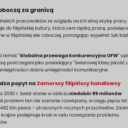
 roboczą za granicą
ińskich pracowników ze względu na ich silną etykę pracy
 do filipińskiej kultury, która ceni ciężką pracę, poświęce
e w filipińskiej sile roboczej, pomagając wypełnić luki ka
a temat "
Globalna przewaga konkurencyjna OFW
" opi
 są postrzegani jako posiadający "światowej klasy jakość u
miejętności i dobre umiejętności komunikacyjne.
ędza popyt na
Zamorscy filipińscy handlowcy
2030 r. świat stanie w obliczu
niedobór 85 milionów
śli problem ten nie zostanie rozwiązany, w ciągu pięciu lat
ło 492 bln pesos - utraconych rocznych przychodów. Zani
 krajów podejmuje kroki w celu rozwiązania problemu
ków.