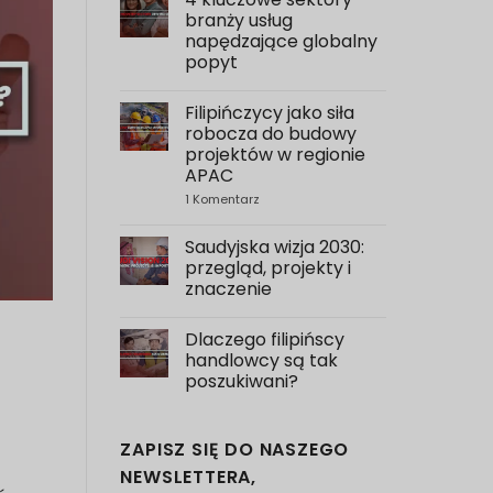
na
temat
branży usług
7
napędzające globalny
Reasons
Why
popyt
You
Brak
Should
komentarzy
Hire
Filipińczycy jako siła
na
Filipino
temat
Dispatch
robocza do budowy
4
Personnel
projektów w regionie
Key
to
Service
APAC
Japan
Industry
1 Komentarz
na
Sectors
temat
Driving
Filipinos
Global
as
Demand
Saudyjska wizja 2030:
Manpower
przegląd, projekty i
for
znaczenie
Construction
of
Brak
APAC
komentarzy
Projects
Dlaczego filipińscy
na
temat
handlowcy są tak
Saudi
poszukiwani?
Vision
2030:
Brak
Overview,
komentarzy
Projects,
na
&
ZAPISZ SIĘ DO NASZEGO
temat
Importance
What
NEWSLETTERA,
Makes
Filipino