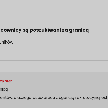
racownicy są poszukiwani za granicą
owników
datne:
anicą
entów: dlaczego współpraca z agencją rekrutacyjną jest