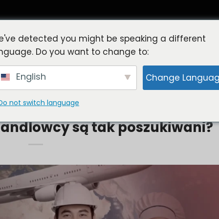
've detected you might be speaking a different
nguage. Do you want to change to:
English
Change Langua
Usługi rekrutacyjne
Praca za granicą
Wiadomości i
Do not switch language
NDY I WYTYCZNE PRACODAWCÓW
 handlowcy są tak poszukiwani?