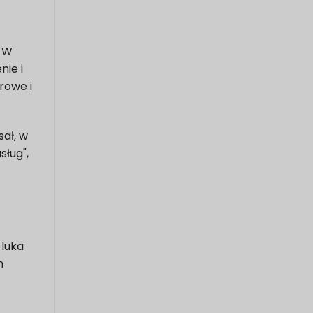
. W
nie i
drowe i
sał, w
sług",
 luka
m