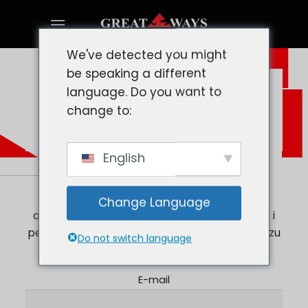
Skip
to
content
We've detected you might
be speaking a different
language. Do you want to
change to:
English
NOWOŚCI I AKTUALIZACJE
Zapisz się do naszego biuletynu, aby
Change Language
otrzymywać najnowsze dane, spostrzeżenia i
perspektywy, które stanowią część krajobrazu
Do not switch language
siły roboczej.
E-mail