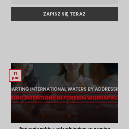
11
paź
Radzenie sobie z zatrudnieniem za granicą