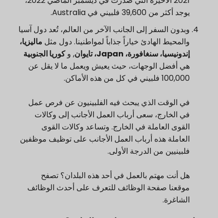
2021 الأخيرة التي صدرت في ديسمبر الماضي 2022،
يوجد أكثر من 39,600 فلبيني في Australia.
وبدون السفر إلى الجانب الآخر من العالم، تُعد دول آسيا
والمحيط الهادئ خياراً جذاباً لمواطنينا. دول مثل
ماليزيا،
إندونيسيا، سنغافورة، Japan، تايوان
, و
كوريا الجنوبية
هي أفضل الوجهات، حيث يعيش ويعمل ما لا يقل عن
100,000 فلبيني في كل من هذه الأماكن.
في الوقت الذي يبحث فيه الفلبينيون عن فرص عمل
في الخارج، سعى أرباب العمل الأجانب إلى وكالات
القوى العاملة في الخارج. وتساعد وكالات القوى
العاملة هذه أرباب العمل الأجانب على توظيف موظفين
فلبينيين من الدرجة الأولى.
هل أنت مهتم بالعمل في أحد هذه البلدان؟ تصفح
موقعنا
صفحة الوظائف
للتعرف على أحدث الوظائف
الشاغرة.