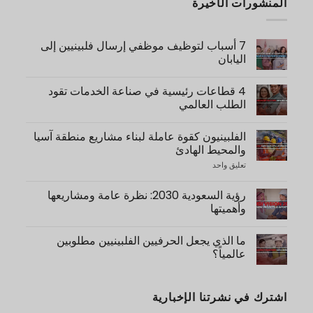
المنشورات الأخيرة
7 أسباب لتوظيف موظفي إرسال فلبينيين إلى
اليابان
لا
توجد
4 قطاعات رئيسية في صناعة الخدمات تقود
تعليقات
على
الطلب العالمي
7
لا
Reasons
توجد
Why
الفلبينيون كقوة عاملة لبناء مشاريع منطقة آسيا
You
تعليقات
على
Should
والمحيط الهادئ
Hire
4
Key
Filipino
تعليق واحد
على
Filipinos
Dispatch
Service
as
Personnel
Industry
Manpower
Sectors
to
رؤية السعودية 2030: نظرة عامة ومشاريعها
for
Driving
Japan
وأهميتها
Construction
Global
of
Demand
لا
APAC
توجد
Projects
ما الذي يجعل الحرفيين الفلبينيين مطلوبين
تعليقات
على
عالمياً؟
Saudi
لا
Vision
توجد
2030:
تعليقات
Overview,
اشترك في نشرتنا الإخبارية
على
Projects,
What
&