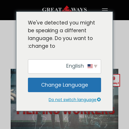
تخطي
للمحتوى
We've detected you might
be speaking a different
أخبار وتحديثات العمالة الفلبينية في الخارج
الثقافة والوظيفة والبلدان (مع
language. Do you want to
change to:
معظم العمال الفلبينيين في الخارج)
English
19
ديسمبر
Change Language
Do not switch language