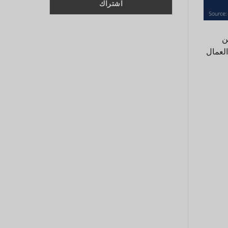
ين
العمال