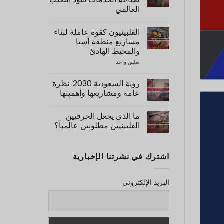
7
العالمي
Reasons
Why
لا
You
توجد
Should
الفلبينيون كقوة عاملة لبناء
تعليقات
Hire
على
مشاريع منطقة آسيا
Filipino
4
Dispatch
والمحيط الهادئ
Key
Personnel
Service
تعليق واحد
على
to
Industry
Filipinos
Japan
Sectors
as
Driving
Manpower
رؤية السعودية 2030: نظرة
Global
for
Demand
عامة ومشاريعها وأهميتها
Construction
of
لا
APAC
توجد
Projects
ما الذي يجعل الحرفيين
تعليقات
على
الفلبينيين مطلوبين عالمياً؟
Saudi
لا
Vision
توجد
2030:
تعليقات
Overview,
اشترك في نشرتنا الإخبارية
على
Projects,
What
&
Importance
Makes
Filipino
البريد الإلكتروني
Tradesmen
So
in
Demand
Globally?