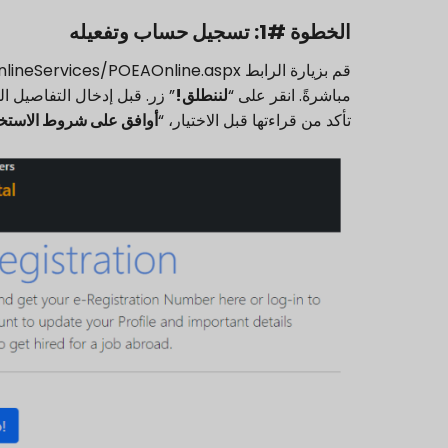
الخطوة #1: تسجيل حساب وتفعيله
قم بزيارة الرابط
https://onlineservices.dmw.gov.ph//OnlineServices/POEAOnline.aspx
مباشرةً. انقر على “
لننطلق!
” زر. قبل إدخال التفاصيل 
تأكد من قراءتها قبل الاختيار، “
أوافق على شروط الاستخ