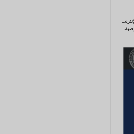
إنترنت
صية
.