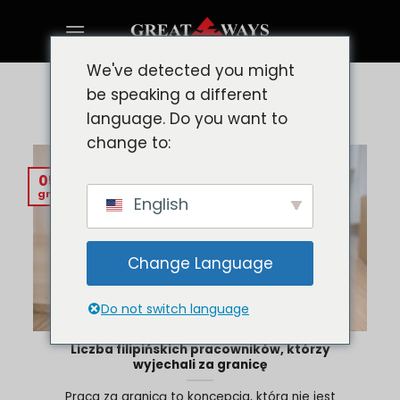
Skip
to
content
We've detected you might
be speaking a different
TAG ARCHIVES:
JOB HIRING
language. Do you want to
change to:
05
gru
English
Change Language
Do not switch language
Liczba filipińskich pracowników, którzy
wyjechali za granicę
Praca za granicą to koncepcja, która nie jest