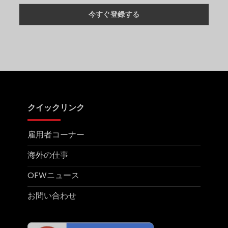
2030:
せ
Overview,
ん
Projects,
on
&
What
Importance
Makes
Filipino
Tradesmen
So
in
Demand
Globally?
クイックリンク
雇用者コーナー
海外の仕事
OFWニュース
お問い合わせ