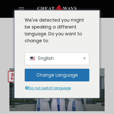
Skip
to
content
We've detected you might
be speaking a different
OFW 役立つガイド
オセアニアにおけるフィリピン
language. Do you want to
change to:
人看護師の海外雇用を促進する
グローバルトレンド
English
Change Language
30
9月
Do not switch language