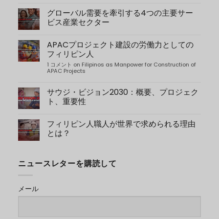
コ
メ
グローバル需要を牽引する4つの主要サー
ン
ト
ビス産業セクター
は
受
コ
け
メ
APACプロジェクト建設の労働力としての
付
ン
け
ト
フィリピン人
て
は
い
受
1 コメント
on Filipinos as Manpower for Construction of
ま
け
APAC Projects
せ
付
ん
け
on
て
サウジ・ビジョン2030：概要、プロジェク
7
い
ト、重要性
Reasons
ま
Why
せ
コ
You
ん
メ
Should
on
フィリピン人職人が世界で求められる理由
ン
Hire
4
ト
とは？
Filipino
Key
は
Dispatch
Service
受
コ
Personnel
Industry
け
メ
to
Sectors
付
ン
Japan
Driving
ニュースレターを購読して
け
ト
Global
て
は
Demand
い
受
ま
け
メール
せ
付
ん
け
on
て
Saudi
い
Vision
ま