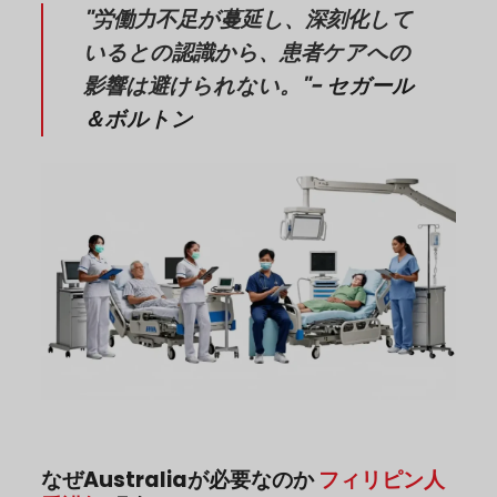
"労働力不足が蔓延し、深刻化して
いるとの認識から、患者ケアへの
影響は避けられない。"-
セガール
＆ボルトン
なぜAustraliaが必要なのか
フィリピン人