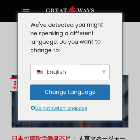
Skip
to
content
We've detected you might
be speaking a different
ブログ
労働危機の時代に日本で熟練し
language. Do you want to
change to:
た建設労働者を雇う方法
English
20
6月
Change Language
Do not switch language
日本の建設労働者不足：
人事マネージャー