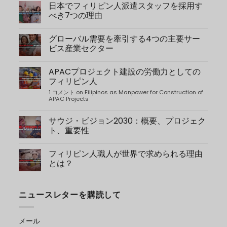
日本でフィリピン人派遣スタッフを採用す
べき7つの理由
コ
メ
グローバル需要を牽引する4つの主要サー
ン
ト
ビス産業セクター
は
受
コ
け
メ
APACプロジェクト建設の労働力としての
付
ン
け
ト
フィリピン人
て
は
い
受
1 コメント
on Filipinos as Manpower for Construction of
ま
け
APAC Projects
せ
付
ん
け
on
て
サウジ・ビジョン2030：概要、プロジェク
7
い
ト、重要性
Reasons
ま
Why
せ
コ
You
ん
メ
Should
on
フィリピン人職人が世界で求められる理由
ン
Hire
4
ト
とは？
Filipino
Key
は
Dispatch
Service
受
コ
Personnel
Industry
け
メ
to
Sectors
付
ン
Japan
Driving
ニュースレターを購読して
け
ト
Global
て
は
Demand
い
受
ま
け
メール
せ
付
ん
け