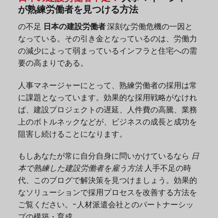
が熟練労働者を見つける方法
の不足
日本の建設労働者
深刻な労働危機の一因と
なっている。その引き金となっているのは、労働力
の減少によって弱まっているインフラと住宅への需
要の高まりである。
人事マネージャーにとって、熟練労働者の採用は常
に課題となっています。効果的な採用戦略がなけれ
ば、建設プロジェクトの遅延、人件費の高騰、業務
上のボトルネックなどが、ビジネスの成長と成功を
阻害し続けることになります。
もしあなたが常に自分自身に問いかけているなら
日
本で熟練した建設労働者を雇う方法
人手不足の時
代、このブログで解決策を見つけましょう。効果的
なソリューションで採用プロセスを改善する方法を
ご覧ください。
-
人材派遣会社とのパートナーシッ
プの構築・育成。