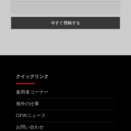
on
て
Saudi
い
Vision
ま
2030:
せ
Overview,
ん
Projects,
on
&
What
Importance
Makes
Filipino
Tradesmen
So
in
Demand
Globally?
クイックリンク
雇用者コーナー
海外の仕事
OFWニュース
お問い合わせ