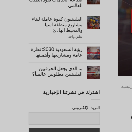
7
العالمي
Reasons
Why
لا
You
توجد
Should
الفلبينيون كقوة عاملة لبناء
تعليقات
Hire
على
مشاريع منطقة آسيا
Filipino
4
Dispatch
والمحيط الهادئ
Key
Personnel
Service
تعليق واحد
على
to
Industry
Filipinos
Japan
Sectors
as
Driving
Manpower
رؤية السعودية 2030: نظرة
Global
for
Demand
عامة ومشاريعها وأهميتها
Construction
of
لا
APAC
توجد
Projects
ما الذي يجعل الحرفيين
تعليقات
على
الفلبينيين مطلوبين عالمياً؟
Saudi
لا
Vision
توجد
2030:
لرئيسية
تعليقات
Overview,
اشترك في نشرتنا الإخبارية
على
Projects,
What
&
Importance
Makes
Filipino
البريد الإلكتروني
Tradesmen
So
in
Demand
Globally?