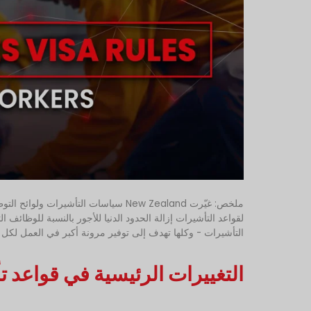
ملخص: غيّرت New Zealand سياسات التأش
لقواعد التأشيرات إزالة الحدود الدنيا للأجور بالنسبة للوظائ
التأشيرات - وكلها تهدف إلى توفير مرونة أكبر في العمل لك
التغييرات الرئيسية في قواعد تأشيرة and