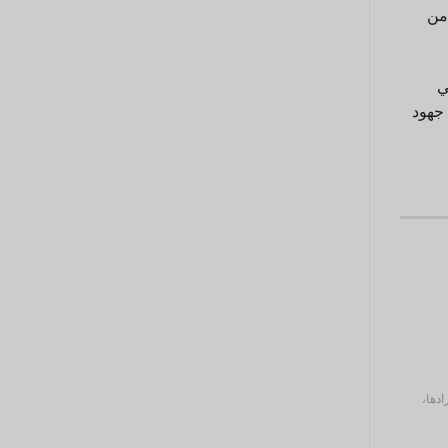
مهاجرين من
ا في
 جهود
دها،