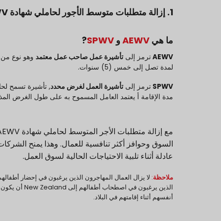
1. إزالة متطلبات متوسط الأجور لحاملي شهادة AEWV و SPWV
ما هي
AEWV
و
SPWV
?
AEWV
ترمز إلى
تأشيرة عمل صاحب عمل معتمد
وهو نوع من 
لمدة تصل إلى خمس (5) سنوات.
SPWV
ترمز إلى
تأشيرة العمل لغرض محدد
, تأشيرة تسمح لحا
مدة الإقامة أ
يعتمد العامل المسموح به على طول الغرض الم
السوق وحوافز أكثر تنافسية للعمال. وهذا يمنح الشرك
عادلة أثناء تلبية الاحتياجات الحالية لسوق العمل.
ملاحظة
:
لا يزال العمال المهاجرون الذين يرغبون في إحضار أطفالهم إلى New Zealand يخ
الذين يرغبون في اصطحاب أطفالهم إلى New Zealand أن يكون لديهم
أنفسهم أثناء إقامتهم في البلاد.