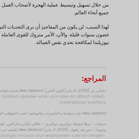
جميع أنحاء العالم.
غضون سنوات قليلة.
والآن، الأمر متروك للقوى العاملة 
نيوزيلندا لمكافحة تحدي نقص العمالة.
المراجع:
داماني، ي. (2025، 6 يناير/كانون الثاني).
New Zealand تحديث قواعد تأشيرة العمل لجذب القوى العاملة الدولية الماهرة
-zealand-updates-work-visa-rules-to-attract-skilled-
international-workforce/
New Zealand تجدد سياسات التأشيرات والتوظيف لجذب المواهب العالمية وتعزيز فرص السياحة
سيخار، - ميتلا سودها، موكيري، موكيري، - ظافر، إليارن ماركتس، غودي
وجوبتا، - سي إيه راهول. (2025، 3 يناير).
New Zealand تكشف عن تغييرات في قواعد التأشيرات والتوظيف لتبسيط عملية الهجرة
-changes-to-visa-and-employment-rules-to-simplify-