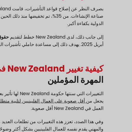
بصرف النظر عن إصلاح قواعد التأشيرات، قامت New Zealand أيضًا بتنفيذ
الدولية بكفاءة أكبر.
إلى جانب ذلك، لدى New Zealand خطط لتقديم
حقوق 
أبريل 2025. يهدف ذلك إلى مساعدة حاملي تأشيرات العمل/الطلاب أثناء معالجة طلباتهم للحصول على تأشيرة العمل/الطالب.
كيفية تغيير New Zealand في قواعد التأشيرة
المهرة المؤملين
التغييرات التي س
يجعل من
أقل صعوبة على العمال الفلبينيين لتلبية متطل
العمل في New Zealand أقل صعوبة.
وفي هذا الصدد، تعزز هذه التغييرات من تطلعات العديد 
والمهني يقدم نفسه للعمال الفلبينيين بشكل أكثر وضوحًا