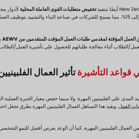
تخفيض متطلبات القوى العاملة المحلية
لأدوار مح
صناعة الإنشاءات. من 35%، تم تخفيضها منذ ذلك الحين إلى 15%، مما يسمح للشركات في صناعة البناء والتشييد بتوظيف الع
العمل المؤقتة لمقدمي طلبات العمل المؤقت للمتقدمين من AEWV
بد
تأثير العمال الفلبينيين
نتها حكومة New Zealand لها تأثير بعيد المدى على الفلبينيين المهرة. ولا سيما خفض معيار الخبرة العملية 
بات العمل
. ويفيد هذا التساهل العمال الفلبينيين المهرة بطرق تجعل احت
من العمال الفلبينيين المهرة، كما أن الوعد بفرص أفضل للنمو الشخصي
.