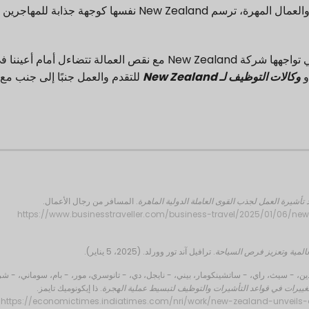
من خلال تسهيل وتبسيط عملية الهجرة لأصحاب العمل والعمال المهرة، ترسم New Zealand نفسها كوجهة جذابة لل
لهذا السبب، لن يكون من المفاجئ أن نرى التحديات التي تواجهها شركة New Zealand مع نقص العمالة تتضاءل أمام أعينن
و
وكالات التوظيف لـ New Zealand
للتقدم والعمل جنبًا إلى جنب مع
. المسافر من رجال الأعمال.
https://www.businesstraveller.com/business-travel/2025/01/06/new
. ترافيل آند تور وورلد. (2025، 5 يناير).
ن، - سيث، راي، - ساتشينكومار، بيني، - نايجل، دي، - تانوسري، مور، - بام، سوماني، - شرا
. ذا إيكونوميك تايمز.
https://economictimes.indiatimes.com/nri/work/new-zealand-unveils