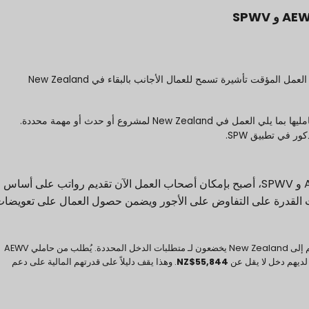
العمل المؤقت
تأشيرة تسمح للعمال الأجانب بالبقاء في New Zealand
مليها بما يلي
العمل في New Zealand لمشروع أو حدث أو مهمة محددة.
ذكور في تطبيق
SPW.
مع إزالة متطلبات الأجر المتوسط لحاملي شهادة AEWV و SPWV، أصبح بإمكان أصحاب العمل الآن تقديم رواتب على أساس
ات القدرة على التفاوض على الأجور ويضمن حصول العمال على تعويضا
ضعون لـ
متطلبات الدخل المحددة.
يُطلب من حاملي AEWV
دخل لا يقل عن
NZ$55,844
. وهذا يقف دليلاً على قدرتهم المالية على دعم