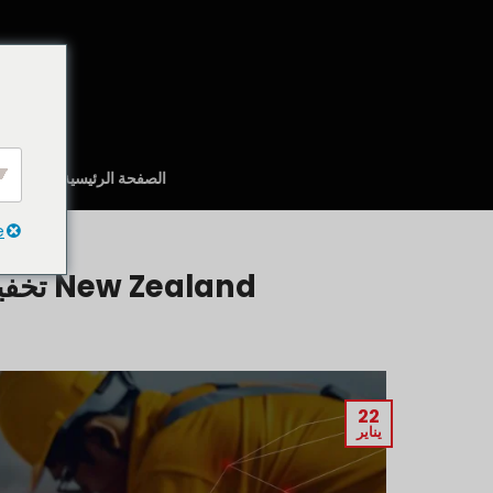
تخطي
للمحتوى
الصفحة الرئيسية
نبذة عن
e
م
New Zealand تخفيف قواعد التأشيرة: فوائد للفلبينيين
22
يناير