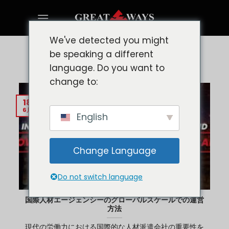
Skip
to
content
We've detected you might
be speaking a different
タグアーカイブ:
WORKFORCE AGENCY
language. Do you want to
change to:
18
6月
English
Change Language
Do not switch language
国際人材エージェンシーのグローバルスケールでの運営
方法
現代の労働力における国際的な人材派遣会社の重要性を